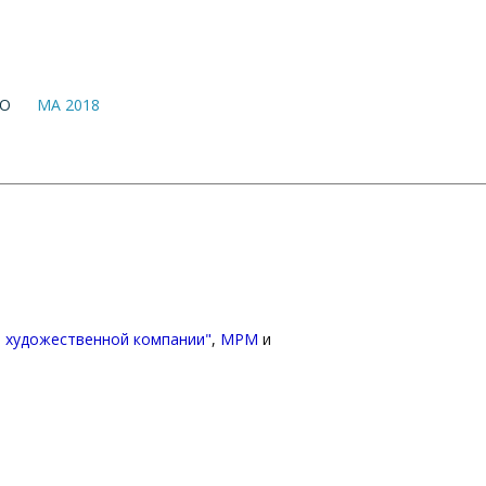
ВО
МА 2018
й художественной компании"
,
MPM
и