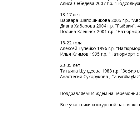
Алиса Лебедева 2007 г.р. "Подсолнухи
13-17 лет
Варвара Шапошникова 2005 г.р., "Авс
Диана Хабарова 2004 г.р. "Рыбаки", 4
Полина Клешняк 2001 г.р. "Натюрморт
18-22 года
Алексей Тупейко 1996 г.р. "Натюрморт
Илья Климов 1995 г.р. "Натюрморт с 
23-35 лет
Татьяна Шундеева 1983 г.р. "Зефир в
Анастесия Сухорукова , "Zhyirdliaglaz
Поздравляем! И ждем на церемонии з
Все участники конкурсной части экс