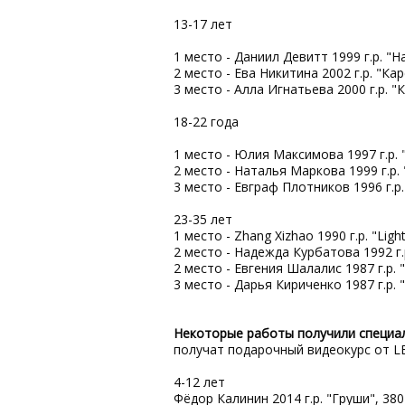
13-17 лет
1 место - Даниил Девитт 1999 г.р. "
2 место - Ева Никитина 2002 г.р. "Ка
3 место - Алла Игнатьева 2000 г.р. "
18-22 года
1 место - Юлия Максимова 1997 г.р. 
2 место - Наталья Маркова 1999 г.р. 
3 место - Евграф Плотников 1996 г.р.
23-35 лет
1 место - Zhang Xizhao 1990 г.р. "Ligh
2 место - Надежда Курбатова 1992 г.р.
2 место - Евгения Шалалис 1987 г.р. "
3 место - Дарья Кириченко 1987 г.р. 
Некоторые работы получили специа
получат подарочный видеокурс от 
4-12 лет
Фёдор Калинин 2014 г.р. "Груши", 380