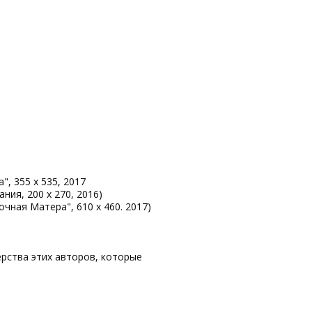
а", 355 х 535, 2017
ания, 200 х 270, 2016)
Ночная Матера", 610 х 460. 2017)
ерства этих авторов, которые