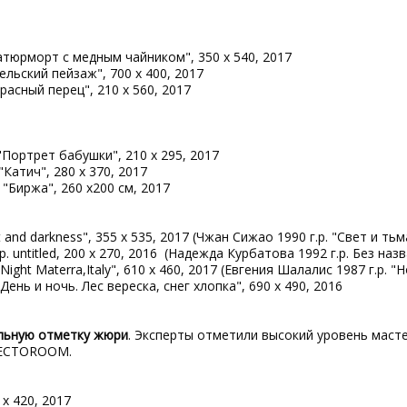
Натюрморт с медным чайником", 350 х 540, 2017
рельский пейзаж", 700 х 400, 2017
Красный перец", 210 х 560, 2017
"Портрет бабушки", 210 х 295, 2017
"Катич", 280 х 370, 2017
 "Биржа", 260 x200 см, 2017
t and darkness", 355 х 535, 2017 (Чжан Сижао 1990 г.р. "Свет и тьм
 untitled, 200 х 270, 2016 (Надежда Курбатова 1992 г.р. Без назв
Night Materra,Italy", 610 x 460, 2017 (Евгения Шалалис 1987 г.р. "
"День и ночь. Лес вереска, снег хлопка", 690 х 490, 2016
льную отметку жюри
. Эксперты отметили высокий уровень маст
LECTOROOM.
 х 420, 2017